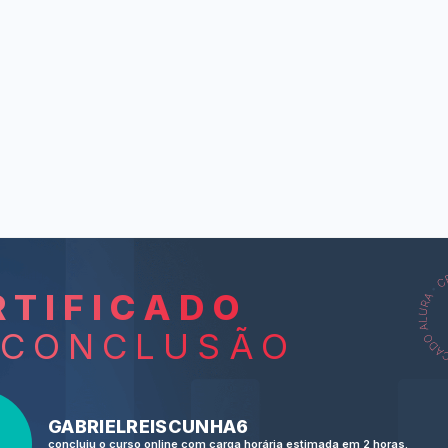
RTIFICADO
L
 CONCLUSÃO
Renting 
(Alugando um
Math t
GABRIELREISCUNHA6
concluiu o curso online com carga horária estimada em 2 horas.