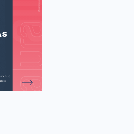
 talks about
Our Stars" and
ohn Green fala
"A Culpa é das
de 30 atividades.
e seu trabalho)
AS
lício
r