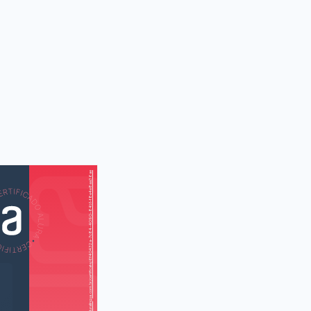
https://cursos.aluralingua.com.br/certificate/6f40432a-7c84-4090-84b1-f8e4e8aa36ae
AS
AU
an apartment
 apartamento)
est (Teste de
matemática)