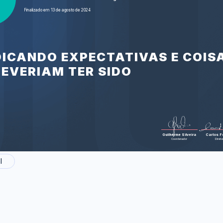
John Green
Finalizado em 13 de agosto de 2024
"The Fault in 
his work (J
sobre 
Foram feitas 30 
Estrelas" 
NDICANDO EXPECTATIVAS E COIS
DEVERIAM TER SIDO
Guilherme Silveira
Carlos Fe
Coordenador
Direto
l