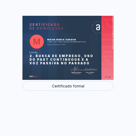
https://cursos.aluralingua.com.br/certificate/b8593d39-37f0-4d7a-af69-606de0b6e710
LAS
AU
CERTIFICADO
DE CONCLUSÃO
Hot weather (Clima quente)
A new job (Um trabalho novo)
An adventure in Europe: exchange in
Nottingham, by Judy Zhao (Uma
MAIRA MARIA SARAIVA
aventura na Europa: intercâmbio em
concluiu o curso online com carga horária estimada em 2 horas.
Nottingham, por Judy Zhao)
Finalizado em 14 de maio de 2021
Foram feitas 29 de 29 atividades.
Curso
2. BUSCA DE EMPREGO, USO
DO PAST CONTINUOUS E A
VOZ PASSIVA NO PASSADO
Guilherme Silveira
Carlos Felício
Coordenador
Diretor
Certificado formal