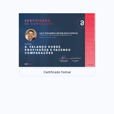
https://cursos.aluralingua.com.br/certificate/a8048e7d-f9d5-427b-a4cd-891fb6822d02
LAS
AU
CERTIFICADO
DE CONCLUSÃO
At the restaurant (No restaurante)
What do you do? (O que você faz?)
My family (Minha família)
LUIZ EDUARDO RODRIGUES RIEGEL
concluiu o curso online com carga horária estimada em 2 horas.
Foram feitas 34 de 34 atividades.
Finalizado em 04 de junho de 2025
Curso
4. FALANDO SOBRE
PROFISSÕES E FAZENDO
COMPARAÇÕES
Guilherme Silveira
Carlos Felício
Coordenador
Diretor
Certificado formal