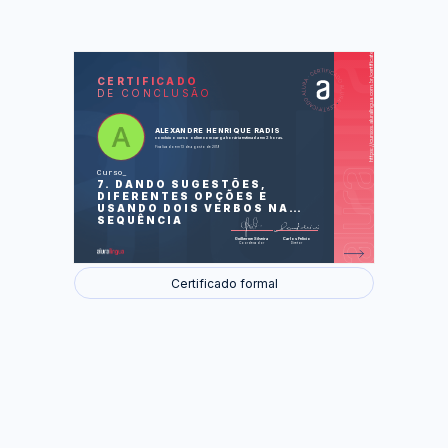
https://cursos.aluralingua.com.br/certificate/d4a676c7-de5e-4c9f-a7d8-f09597296fd9
LAS
AU
CERTIFICADO
DE CONCLUSÃO
A holiday (Um feriado)
Cheers! (Saúde!)
Bill Gates: Visions of the future [2]
(Bill Gates: Visões do futuro [2])
ALEXANDRE HENRIQUE RADIS
concluiu o curso online com carga horária estimada em 2 horas.
Finalizado em 13 de agosto de 2019
Foram feitas 31 de 31 atividades.
Curso
7. DANDO SUGESTÕES,
DIFERENTES OPÇÕES E
USANDO DOIS VERBOS NA
SEQUÊNCIA
Guilherme Silveira
Carlos Felício
Coordenador
Diretor
Certificado formal