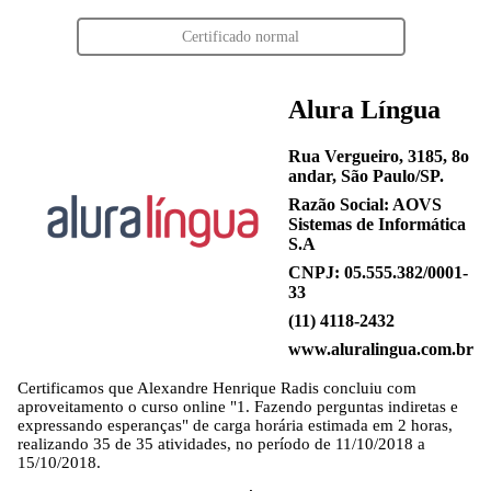
Certificado normal
Alura Língua
Rua Vergueiro, 3185, 8o
andar, São Paulo/SP.
Razão Social: AOVS
Sistemas de Informática
S.A
CNPJ: 05.555.382/0001-
33
(11) 4118-2432
www.aluralingua.com.br
Certificamos que
Alexandre Henrique Radis
concluiu com
aproveitamento o curso online "1. Fazendo perguntas indiretas e
expressando esperanças" de carga horária estimada em 2 horas,
realizando 35 de 35 atividades, no período de 11/10/2018 a
15/10/2018.