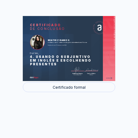
https://cursos.aluralingua.com.br/certificate/665e63b9-fd35-4eef-be84-c66a54be869e
LAS
AU
CERTIFICADO
DE CONCLUSÃO
A fun evening (Uma noite divertida)
Buying clothes (Comprando roupas)
Neil Gaiman talks about the difference
between books and monthly comics (Neil
BEATRIZ RAMOS
Gaiman fala sobre a diferença entre
concluiu o curso online com carga horária estimada em 2 horas.
livros e quadrinhos mensais)
Finalizado em 27 de maio de 2022
Foram feitas 28 de 28 atividades.
Curso
4. USANDO O SUBJUNTIVO
EM INGLÊS E ESCOLHENDO
PRESENTES
Guilherme Silveira
Carlos Felício
Coordenador
Diretor
Certificado formal