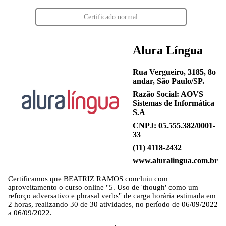
Certificado normal
Alura Língua
Rua Vergueiro, 3185, 8o
andar, São Paulo/SP.
Razão Social: AOVS
Sistemas de Informática
S.A
CNPJ: 05.555.382/0001-
33
(11) 4118-2432
www.aluralingua.com.br
Certificamos que
BEATRIZ RAMOS
concluiu com
aproveitamento o curso online "5. Uso de 'though' como um
reforço adversativo e phrasal verbs" de carga horária estimada em
2 horas, realizando 30 de 30 atividades, no período de 06/09/2022
a 06/09/2022.