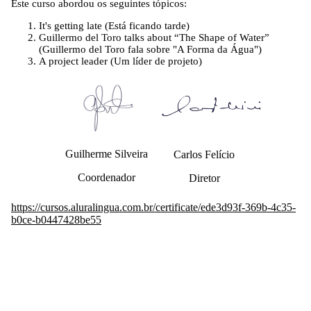
Este curso abordou os seguintes tópicos:
It's getting late (Está ficando tarde)
Guillermo del Toro talks about “The Shape of Water”
(Guillermo del Toro fala sobre "A Forma da Água")
A project leader (Um líder de projeto)
Guilherme Silveira
Carlos Felício
Coordenador
Diretor
https://cursos.aluralingua.com.br/certificate/ede3d93f-369b-4c35-
b0ce-b0447428be55