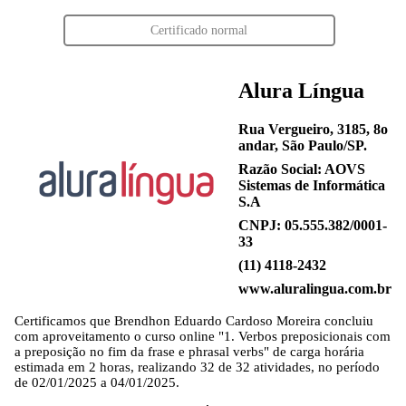
Certificado normal
Alura Língua
Rua Vergueiro, 3185, 8o
andar, São Paulo/SP.
Razão Social: AOVS
Sistemas de Informática
S.A
CNPJ: 05.555.382/0001-
33
(11) 4118-2432
www.aluralingua.com.br
Certificamos que
Brendhon Eduardo Cardoso Moreira
concluiu
com aproveitamento o curso online "1. Verbos preposicionais com
a preposição no fim da frase e phrasal verbs" de carga horária
estimada em 2 horas, realizando 32 de 32 atividades, no período
de 02/01/2025 a 04/01/2025.