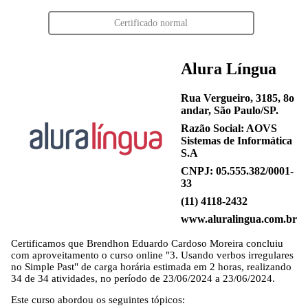
Certificado normal
Alura Língua
Rua Vergueiro, 3185, 8o
andar, São Paulo/SP.
Razão Social: AOVS
Sistemas de Informática
S.A
CNPJ: 05.555.382/0001-
33
(11) 4118-2432
www.aluralingua.com.br
Certificamos que
Brendhon Eduardo Cardoso Moreira
concluiu
com aproveitamento o curso online "3. Usando verbos irregulares
no Simple Past" de carga horária estimada em 2 horas, realizando
34 de 34 atividades, no período de 23/06/2024 a 23/06/2024.
Este curso abordou os seguintes tópicos: