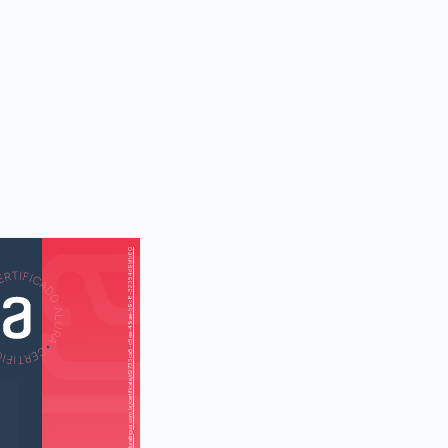
https://cursos.aluralingua.com.br/certificate/d2733ca5-c5ee-49ae-b9c8-32354d9bfb60
AS
AU
arot analyzes
 behavior (Tali
arot analisa o
 das pessoas)
ss (O chefe)