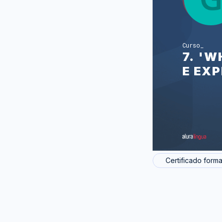
Curso
7. '
E EX
Certificado forma