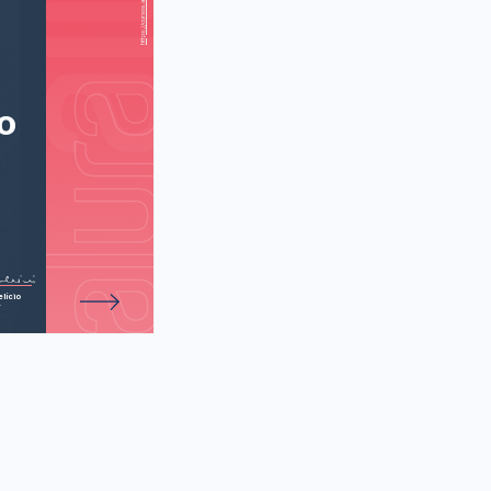
bout making
an adult (Hank
 fazer amigos
como adulto)
 de 31 atividades.
O
lício
r