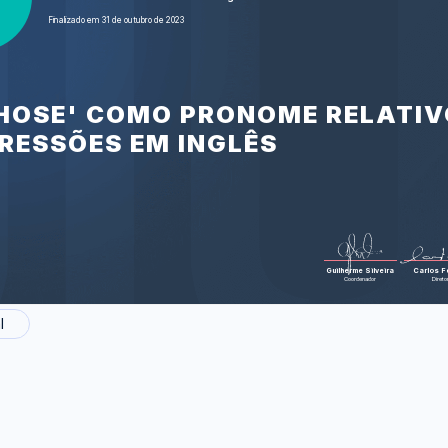
Hank Green a
Finalizado em 31 de outubro de 2023
friends as 
Green sobre
Foram feitas 31
WHOSE' COMO PRONOME RELATIV
PRESSÕES EM INGLÊS
Guilherme Silveira
Carlos Fe
Coordenador
Direto
l