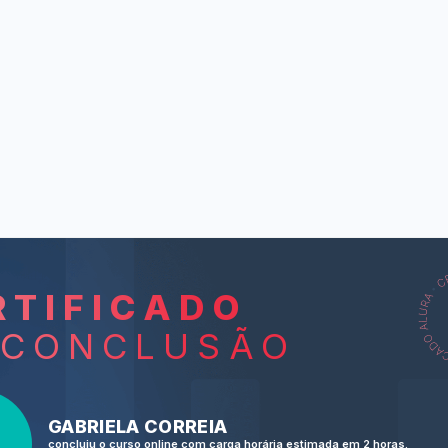
RTIFICADO
L
 CONCLUSÃO
Tali Sh
people’s
Sh
GABRIELA CORREIA
comportamento
The bo
concluiu o curso online com carga horária estimada em 2 horas.