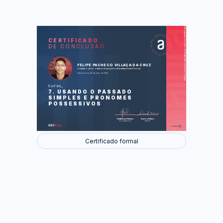
https://cursos.aluralingua.com.br/certificate/f3f71cb0-8391-44e9-adcb-0a21711ef611
LAS
AU
CERTIFICADO
DE CONCLUSÃO
Taxi (Táxi)
Buying a SIM card (Comprando um
cartão SIM)
At a Starbucks (Em um Starbucks)
FELIPE PACHECO VILLAÇA DA CRUZ
concluiu o curso online com carga horária estimada em 2 horas.
Finalizado em 28 de junho de 2022
Foram feitas 35 de 35 atividades.
Curso
7. USANDO O PASSADO
SIMPLES E PRONOMES
POSSESSIVOS
Guilherme Silveira
Carlos Felício
Coordenador
Diretor
Certificado formal