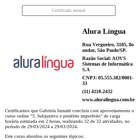
Certificado normal
Alura Língua
Rua Vergueiro, 3185, 8o
andar, São Paulo/SP.
Razão Social: AOVS
Sistemas de Informática
S.A
CNPJ: 05.555.382/0001-
33
(11) 4118-2432
www.aluralingua.com.br
Certificamos que
Gabriela Iumatti
concluiu com aproveitamento o
curso online "3. Subjuntivo e pretérito imperfeito" de carga
horária estimada em 2 horas, realizando 32 de 32 atividades, no
período de 29/03/2024 a 29/03/2024.
Este curso abordou os seguintes tópicos: