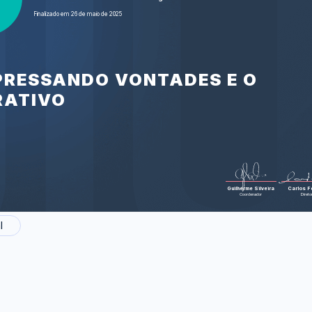
Neil deGrasse
Finalizado em 26 de maio de 2025
about science 
Tyson fala 
Foram feitas 27 
XPRESSANDO VONTADES E O
RATIVO
Guilherme Silveira
Carlos Fe
Coordenador
Direto
l