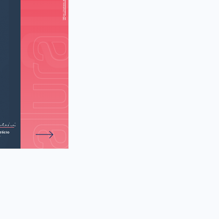
 Tyson talks
(Neil deGrasse
sobre ciência)
de 27 atividades.
lício
r