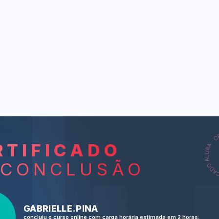
RTIFICADO
L
 CONCLUSÃO
A day at the 
The girl at
GABRIELLE.PINA
ga
concluiu o curso online com carga horária estimada em 2 horas.