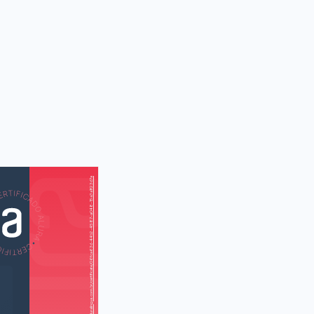
https://cursos.aluralingua.com.br/certificate/06fca63d-44b2-4587-a048-15a3a1f23d7a
AS
AU
beach (Um dia
na praia)
 the beach (A
rota na praia)