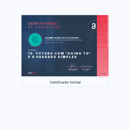
https://cursos.aluralingua.com.br/certificate/8c2329ee-3904-425d-bdf7-5a639878123a
LAS
AU
CERTIFICADO
DE CONCLUSÃO
Fun learning (Aprendizado divertido)
What kind of music do you like? (Que
tipo de música você gosta?)
At the gym (Na academia)
GILVANI ALVES DE OLIVEIRA
concluiu o curso online com carga horária estimada em 2 horas.
Finalizado em 29 de julho de 2018
Foram feitas 38 de 39 atividades.
Curso
10. FUTURO COM 'GOING TO'
E O PASSADO SIMPLES
Guilherme Silveira
Carlos Felício
Coordenador
Diretor
Certificado formal