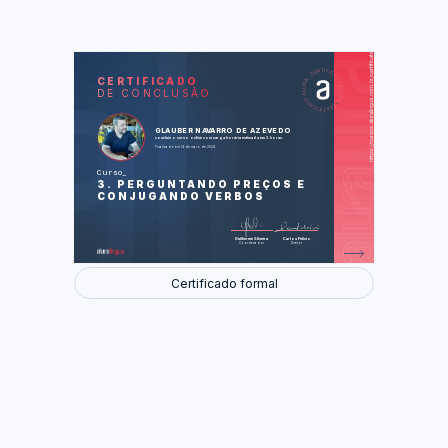
https://cursos.aluralingua.com.br/certificate/8e02340f-34a0-4304-ba6c-f2a76d3fe795
LAS
AU
CERTIFICADO
DE CONCLUSÃO
A small apartment (Um pequeno
apartamento)
At an Apple Store (Em uma Apple
Store)
GLAUBER NAVARRO DE AZEVEDO
An athlete (Um atleta)
concluiu o curso online com carga horária estimada em 2 horas.
Finalizado em 14 de maio de 2024
Foram feitas 36 de 36 atividades.
Curso
3. PERGUNTANDO PREÇOS E
CONJUGANDO VERBOS
Guilherme Silveira
Carlos Felício
Coordenador
Diretor
Certificado formal