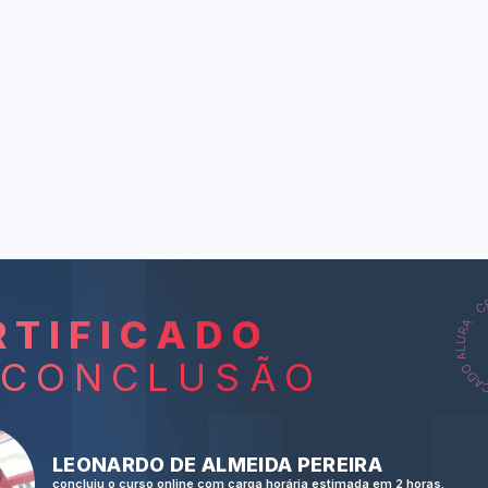
RTIFICADO
L
 CONCLUSÃO
A fun evenin
Buying clothe
LEONARDO DE ALMEIDA PEREIRA
concluiu o curso online com carga horária estimada em 2 horas.