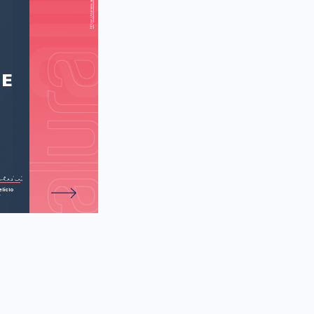
lks about the
between books
y comics (Neil
n fala sobre a
de 28 atividades.
 entre livros e
nhos mensais)
 E
lício
r