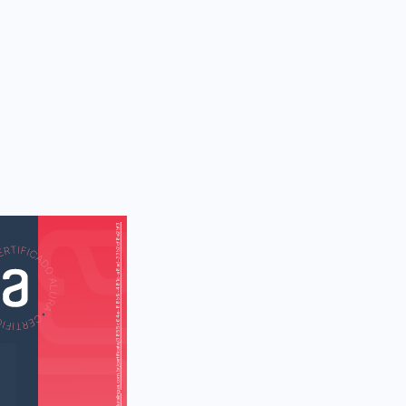
https://cursos.aluralingua.com.br/certificate/3855c64e-88b9-481c-a8ad-33b2cf8e2bf3
AS
AU
g (Uma noite
divertida)
s (Comprando
roupas)