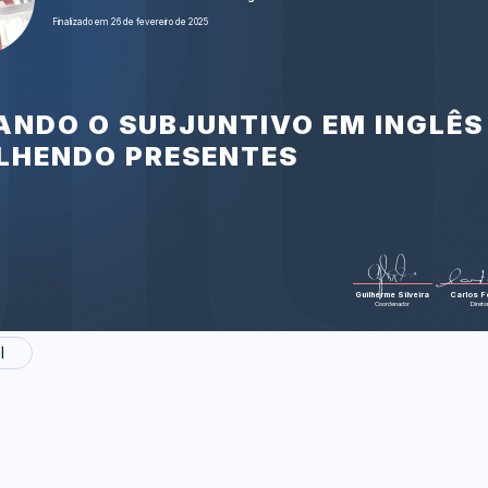
Neil Gaiman ta
Finalizado em 26 de fevereiro de 2025
difference 
and monthl
Gaima
Foram feitas 28 
diferença
quadri
SANDO O SUBJUNTIVO EM INGLÊS
LHENDO PRESENTES
Guilherme Silveira
Carlos Fe
Coordenador
Direto
l