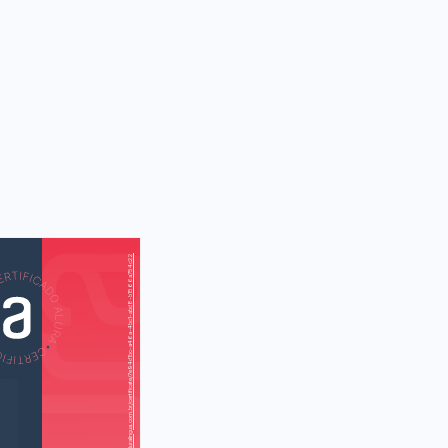
https://cursos.aluralingua.com.br/certificate/7e94d1bc-a46a-4bc1-abd8-b1566a754c22
AS
AU
(Uma au pair)
(Um albergue)
(Uma ligação
Skype)