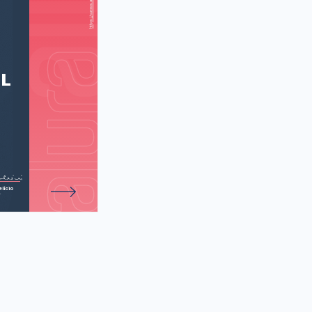
de 35 atividades.
AL
lício
r