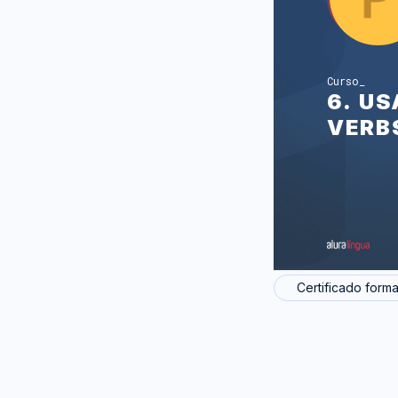
Curso
6. U
VERB
Certificado forma