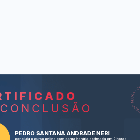
RTIFICADO
L
 CONCLUSÃO
An au pair 
A hostel 
A Skype call 
PEDRO SANTANA ANDRADE NERI
concluiu o curso online com carga horária estimada em 2 horas.