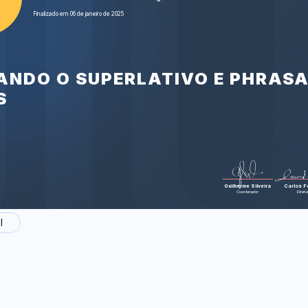
Foram feitas 35 
Finalizado em 06 de janeiro de 2025
SANDO O SUPERLATIVO E PHRAS
S
Guilherme Silveira
Carlos Fe
Coordenador
Direto
l