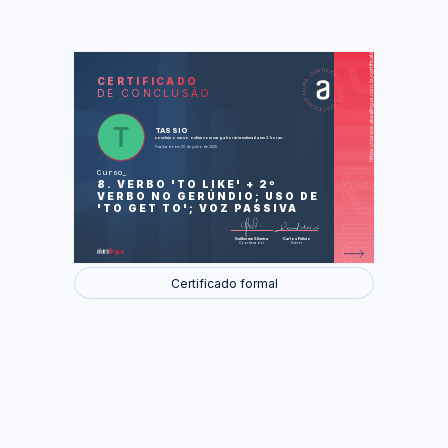
https://cursos.aluralingua.com.br/certificate/17770c71-cf8a-4261-aacd-5fd4221bee16
LAS
AU
CERTIFICADO
DE CONCLUSÃO
Kate's party (Festa da Kate)
Getting sick (Ficando doente)
Idris Elba talks about "Pacific Rim"
and Nelson Mandela (Idris Elba fala
TASSIO
sobre "Círculo de Fogo" e Nelson
concluiu o curso online com carga horária estimada em 2 horas.
Mandela)
Finalizado em 20 de junho de 2025
Foram feitas 30 de 30 atividades.
Curso
8. VERBO 'TO LIKE' + 2º
VERBO NO GERÚNDIO; USO DE
'TO GET TO'; VOZ PASSIVA
Guilherme Silveira
Carlos Felício
Coordenador
Diretor
Certificado formal