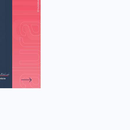
ando a capital)
(No Walmart)
de 32 atividades.
lício
r