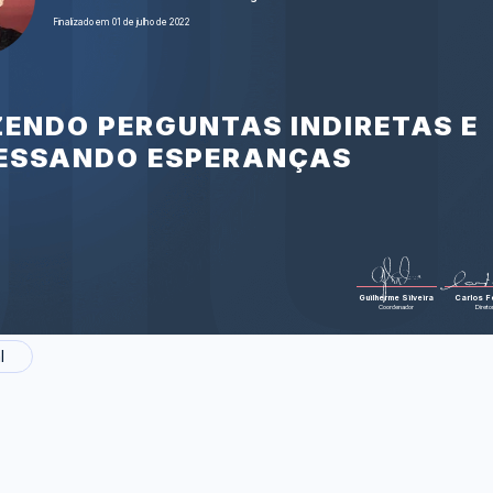
(Visit
Finalizado em 01 de julho de 2022
At Walmart 
Foram feitas 32 
AZENDO PERGUNTAS INDIRETAS E
ESSANDO ESPERANÇAS
Guilherme Silveira
Carlos Fe
Coordenador
Direto
l