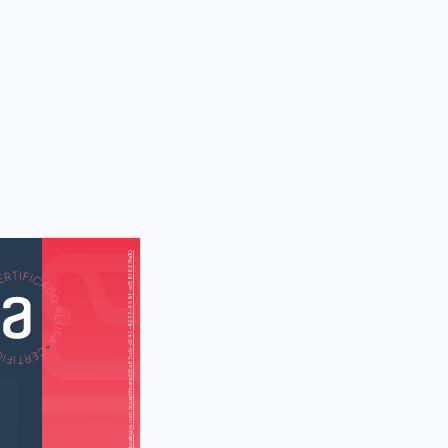
https://cursos.aluralingua.com.br/certificate/05a87cdb-d243-4237-859f-ed58f827fe10
AS
AU
ur weekend?
i o seu fim de
semana?)
ng the capital