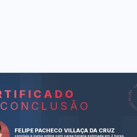
RTIFICADO
L
 CONCLUSÃO
How was yo
(Como fo
FELIPE PACHECO VILLAÇA DA CRUZ
Visiti
concluiu o curso online com carga horária estimada em 2 horas.