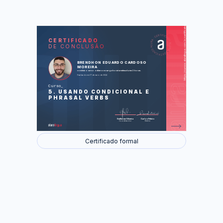
https://cursos.aluralingua.com.br/certificate/3d7d216b-d494-4e09-aec0-030fa75566b1
LAS
AU
CERTIFICADO
DE CONCLUSÃO
Detective stories (Histórias de
detetive)
Going to the park (Indo ao parque)
BRENDHON EDUARDO CARDOSO
What would you like to have? (Do que
MOREIRA
você gostaria?)
concluiu o curso online com carga horária estimada em 2 horas.
Finalizado em 17 de maio de 2024
Foram feitas 34 de 34 atividades.
Curso
5. USANDO CONDICIONAL E
PHRASAL VERBS
Guilherme Silveira
Carlos Felício
Coordenador
Diretor
Certificado formal