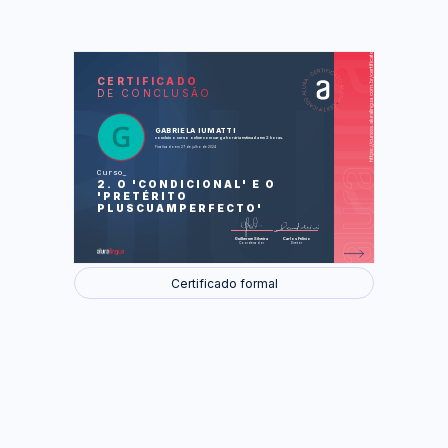
https://cursos.aluralingua.com.br/certificate/4d7c2cab-c227-42c3-a057-3dd059cfc179
LAS
AU
CERTIFICADO
DE CONCLUSÃO
Un viaje a Las Vegas
Raúl y sus recuerdos del Real Madrid
Un fan estelar
GABRIELA IUMATTI
concluiu o curso online com carga horária estimada em 2 horas.
Foram feitas 30 de 30 atividades.
Finalizado em 27 de julho de 2024
Curso
2. O 'CONDICIONAL' E O
'PRETÉRITO
PLUSCUAMPERFECTO'
Guilherme Silveira
Carlos Felício
Coordenador
Diretor
Certificado formal