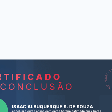
RTIFICADO
L
 CONCLUSÃO
A picni
A good fr
ISAAC ALBUQUERQUE S. DE SOUZA
Facebook fri
concluiu o curso online com carga horária estimada em 2 horas.