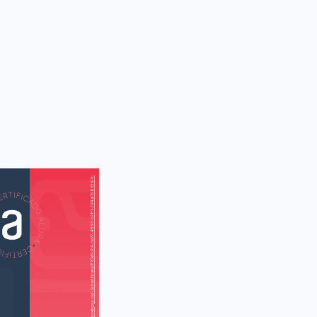
https://cursos.aluralingua.com.br/certificate/870e5d24-be77-4553-b781-074a058d397c
AS
AU
c (Um picnic)
iend (Um bom
amigo)
ends (Amigos