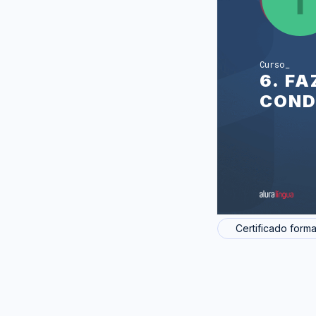
Curso
6. F
COND
Certificado forma