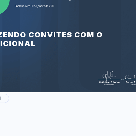
Finalizado em 30 de janeiro de 2018
Foram feitas 37 
AZENDO CONVITES COM O
ICIONAL
Guilherme Silveira
Carlos Fe
Coordenador
Direto
l