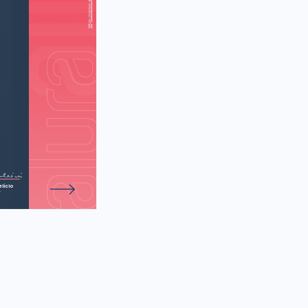
do Facebook)
de 37 atividades.
lício
r