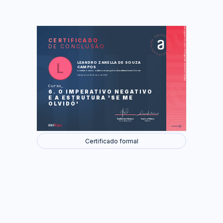
https://cursos.aluralingua.com.br/certificate/87d49d66-b5ca-477f-ba5a-c35094448c2c
LAS
AU
CERTIFICADO
DE CONCLUSÃO
Alquilando un piso
Un examen de matemáticas
Rosalía y sus instrumentos
LEANDRO ZANELLA DE SOUZA
CAMPOS
concluiu o curso online com carga horária estimada em 2 horas.
Foram feitas 31 de 31 atividades.
Finalizado em 18 de maio de 2024
Curso
6. O IMPERATIVO NEGATIVO
E A ESTRUTURA 'SE ME
OLVIDÓ'
Guilherme Silveira
Carlos Felício
Coordenador
Diretor
Certificado formal