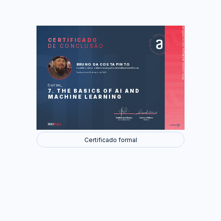
https://cursos.aluralingua.com.br/certificate/cd60d925-2150-4ef3-b6f4-82074f312eb1
LAS
AU
CERTIFICADO
DE CONCLUSÃO
The basics of AI and Machine Learning
Foram feitas 15 de 15 atividades.
BRUNO DA COSTA PINTO
concluiu o curso online com carga horária estimada em 4 horas.
Finalizado em 14 de maio de 2024
Curso
7. THE BASICS OF AI AND
MACHINE LEARNING
Guilherme Silveira
Carlos Felício
Coordenador
Diretor
Certificado formal