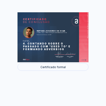
https://cursos.aluralingua.com.br/certificate/f20dabb6-09d0-4536-be1c-e070eeb7244c
LAS
AU
CERTIFICADO
DE CONCLUSÃO
At Burger King (No Burger King)
When I was a girl (Quando eu era uma
menina)
Pets (Animais de estimação)
RAPHAEL EDUARDO DA SILVA
concluiu o curso online com carga horária estimada em 2 horas.
Finalizado em 21 de março de 2025
Foram feitas 33 de 33 atividades.
Curso
4. CONTANDO SOBRE O
PASSADO COM 'USED TO' E
FORMANDO ADVÉRBIOS
Guilherme Silveira
Carlos Felício
Coordenador
Diretor
Certificado formal