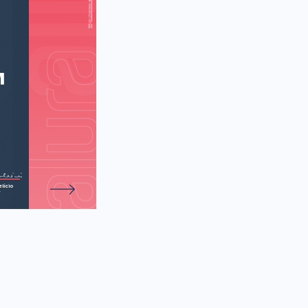
e estimação)
de 33 atividades.
M
lício
r