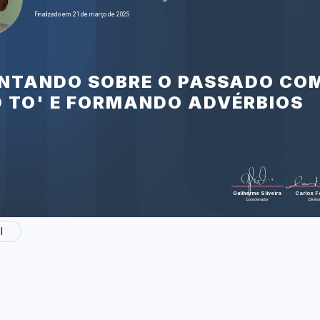
Pets (Animais d
Finalizado em 21 de março de 2025
Foram feitas 33 
ONTANDO SOBRE O PASSADO CO
D TO' E FORMANDO ADVÉRBIOS
Guilherme Silveira
Carlos Fe
Coordenador
Direto
l