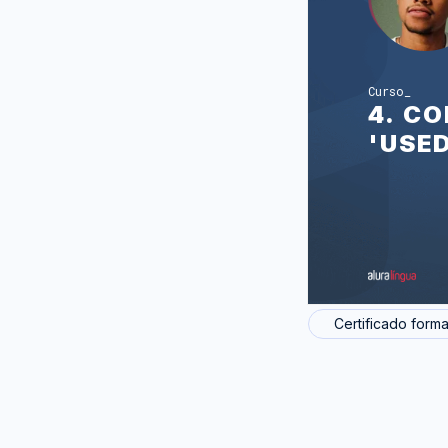
Curso
4. C
'USE
Certificado forma