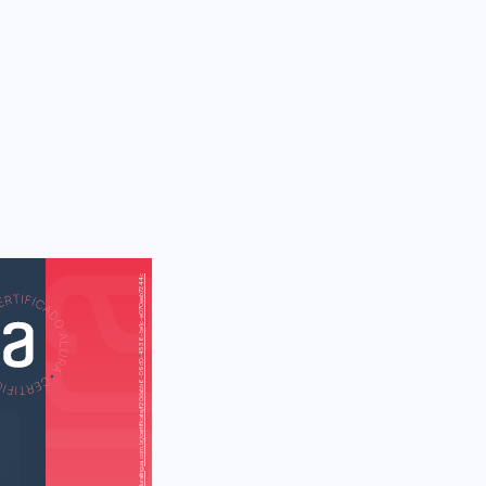
https://cursos.aluralingua.com.br/certificate/f20dabb6-09d0-4536-be1c-e070eeb7244c
AS
AU
ng (No Burger
King)
girl (Quando
a uma menina)