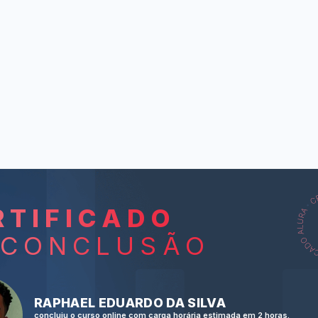
RTIFICADO
L
 CONCLUSÃO
At Burger Ki
When I was a 
RAPHAEL EDUARDO DA SILVA
eu er
concluiu o curso online com carga horária estimada em 2 horas.