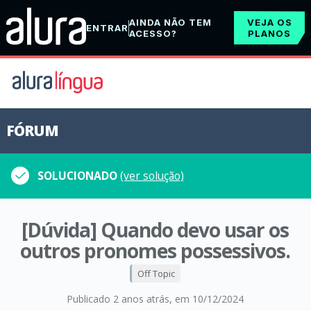
AINDA NÃO TEM
VEJA OS
ENTRAR
ACESSO?
PLANOS
FÓRUM
SOLUCIONADO
(ver solução)
[Dúvida] Quando devo usar os
outros pronomes possessivos.
Off Topic
Publicado 2 anos atrás
, em 10/12/2024