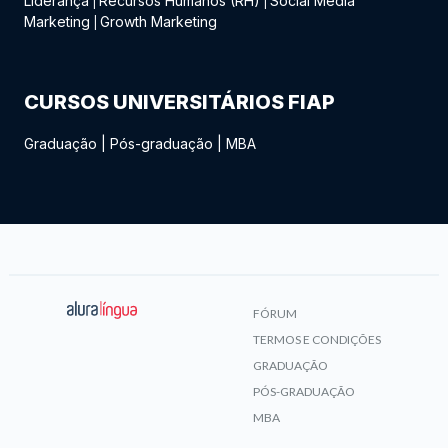
Liderança
Recursos Humanos (RH)
Social Media
|
|
Marketing
Growth Marketing
|
CURSOS UNIVERSITÁRIOS FIAP
Graduação
|
Pós-graduação
|
MBA
FÓRUM
TERMOS E CONDIÇÕES
GRADUAÇÃO
PÓS-GRADUAÇÃO
MBA