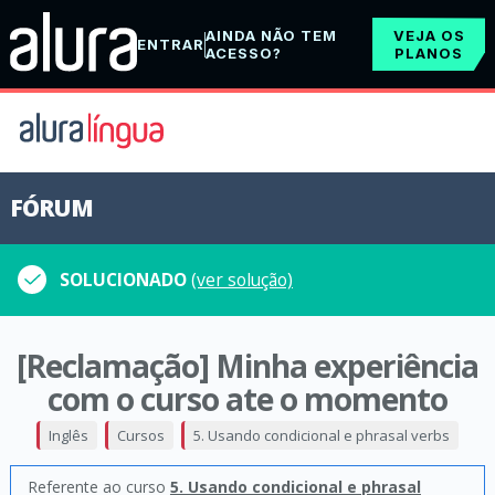
AINDA NÃO TEM
VEJA OS
ENTRAR
ACESSO?
PLANOS
FÓRUM
SOLUCIONADO
(ver solução)
[Reclamação] Minha experiência
com o curso ate o momento
Inglês
Cursos
5. Usando condicional e phrasal verbs
Referente ao curso
5. Usando condicional e phrasal