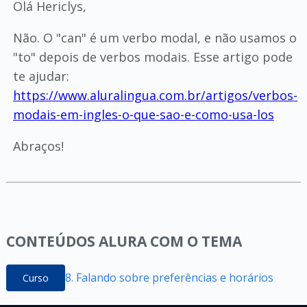
Olá Hericlys,
Não. O "can" é um verbo modal, e não usamos o
"to" depois de verbos modais. Esse artigo pode
te ajudar:
https://www.aluralingua.com.br/artigos/verbos-
modais-em-ingles-o-que-sao-e-como-usa-los
Abraços!
CONTEÚDOS ALURA COM O TEMA
8. Falando sobre preferências e horários
Curso