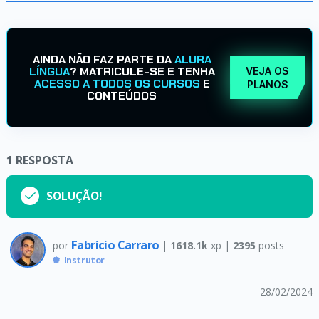
AINDA NÃO FAZ PARTE DA
ALURA
LÍNGUA
? MATRICULE-SE E TENHA
VEJA OS
ACESSO A TODOS OS CURSOS
E
PLANOS
CONTEÚDOS
1
RESPOSTA
SOLUÇÃO!
Fabrício Carraro
por
|
1618.1k
xp |
2395
posts
Instrutor
28/02/2024