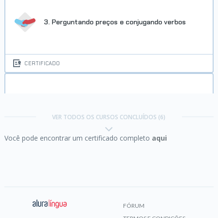
3. Perguntando preços e conjugando verbos
CERTIFICADO
4. Falando sobre profissões e fazendo
comparações
VER TODOS OS CURSOS CONCLUÍDOS (6)
Você pode encontrar um certificado completo
aqui
CERTIFICADO
5. Usando condicional e phrasal verbs
FÓRUM