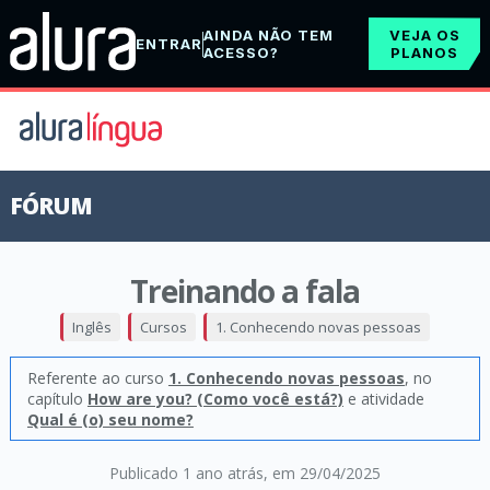
AINDA NÃO TEM
VEJA OS
ENTRAR
ACESSO?
PLANOS
FÓRUM
Treinando a fala
Inglês
Cursos
1. Conhecendo novas pessoas
Referente ao curso
1. Conhecendo novas pessoas
, no
capítulo
How are you? (Como você está?)
e atividade
Qual é (o) seu nome?
Publicado 1 ano atrás
, em 29/04/2025