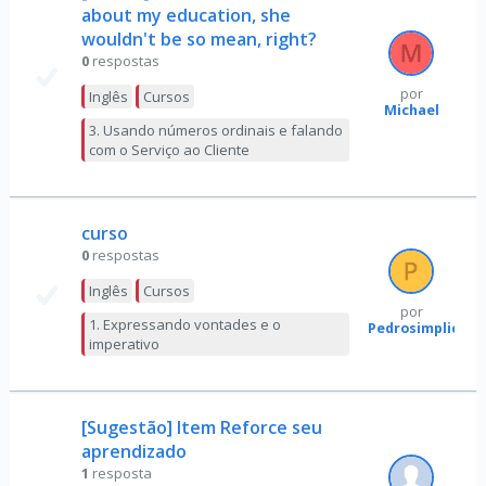
about my education, she
wouldn't be so mean, right?
0
respostas
por
Inglês
Cursos
Michael
3. Usando números ordinais e falando
com o Serviço ao Cliente
curso
0
respostas
Inglês
Cursos
por
1. Expressando vontades e o
Pedrosimplicio
imperativo
[Sugestão] Item Reforce seu
aprendizado
1
resposta