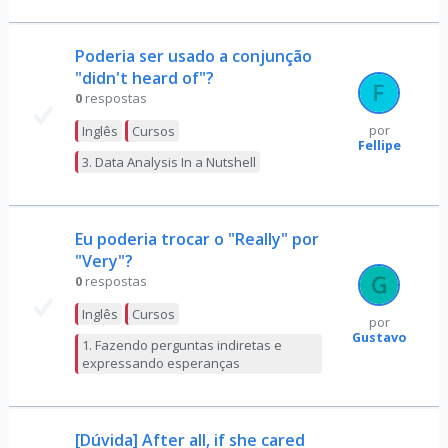
Poderia ser usado a conjunção
"didn't heard of"?
0
respostas
Inglês
Cursos
por
Fellipe
3. Data Analysis In a Nutshell
Eu poderia trocar o "Really" por
"Very"?
0
respostas
Inglês
Cursos
por
Gustavo
1. Fazendo perguntas indiretas e
expressando esperanças
[Dúvida] After all, if she cared