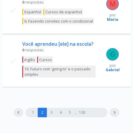
0
respostas
Espanhol
Cursos de espanhol
por
Maria
6. Fazendo convites com o condicional
Você aprendeu [ele] na escola?
0
respostas
Inglês
Cursos
por
10. Futuro com 'going to' e o passado
Gabriel
simples
1
2
3
4
5
138