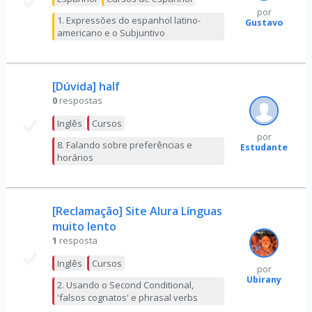
por
1. Expressões do espanhol latino-
Gustavo
americano e o Subjuntivo
[Dúvida] half
0
respostas
Inglês
Cursos
por
8. Falando sobre preferências e
Estudante
horários
[Reclamação] Site Alura Línguas
muito lento
1
resposta
Inglês
Cursos
por
Ubirany
2. Usando o Second Conditional,
'falsos cognatos' e phrasal verbs