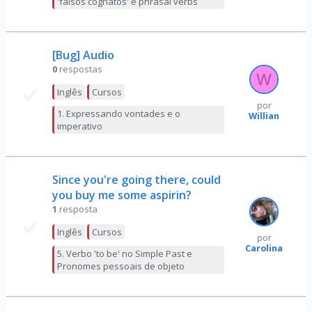
'falsos cognatos' e phrasal verbs
[Bug] Audio
0
respostas
Inglês
Cursos
por
1. Expressando vontades e o
Willian
imperativo
Since you're going there, could
you buy me some aspirin?
1
resposta
Inglês
Cursos
por
Carolina
5. Verbo 'to be' no Simple Past e
Pronomes pessoais de objeto