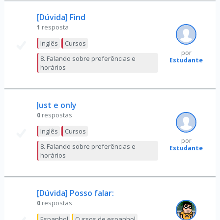
[Dúvida] Find
1
resposta
Inglês
Cursos
por
8. Falando sobre preferências e
Estudante
horários
Just e only
0
respostas
Inglês
Cursos
por
8. Falando sobre preferências e
Estudante
horários
[Dúvida] Posso falar:
0
respostas
Espanhol
Cursos de espanhol